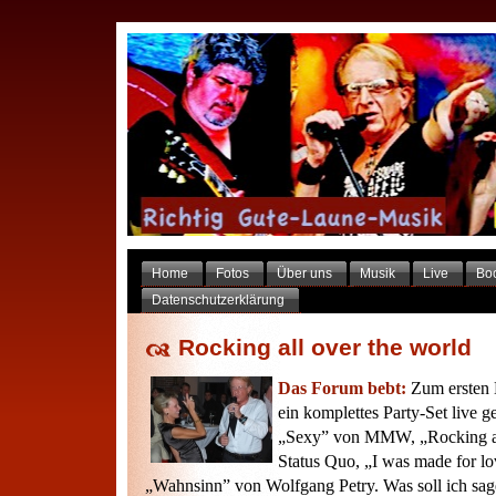
Home
Fotos
Über uns
Musik
Live
Bo
Datenschutzerklärung
Rocking all over the world
Das Forum bebt:
Zum ersten 
ein komplettes Party-Set live g
„Sexy” von MMW, „Rocking al
Status Quo, „I was made for l
„Wahnsinn” von Wolfgang Petry. Was soll ich sa