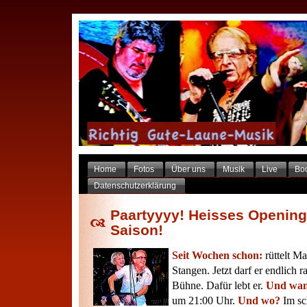
Home
Fotos
Über uns
Musik
Live
Bo
Datenschutzerklärung
Paartyyyy! Heisses Opening
Saison!
Seit Wochen schon:
rüttelt Ma
Stangen. Jetzt darf er endlich 
Bühne. Dafür lebt er.
Und wa
um 21:00 Uhr.
Und wo?
Im sc