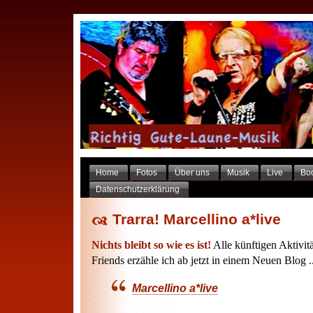
Home
Fotos
Über uns
Musik
Live
Bo
Datenschutzerklärung
Trarra! Marcellino a*live
Nichts bleibt so wie es ist!
Alle künftigen Aktivit
Friends erzähle ich ab jetzt in einem Neuen Blog ..
Marcellino a*live