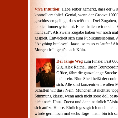
Viva Intuition:
Habe selber gemerkt, dass der Gig
kontrolliert ablief. Genial, wenn der Groove 100
geschlossen gelingt, dass reißt mit. Drei Zugaben
hab ich immer geträumt. Einen hatten wir noch: "B
nicht auf". Als zweite Zugabe haben wir noch ma
gespielt. Entwickelt sich zum Publikumsliebling. 
"Anything but love". Jaaaa, so muss es laufen! A
Morgen früh geht’s nach Köln.
Der lange Weg
zum Finale: Fast 60
Gig. Alex Raithel, unser Tourkoordi
Office, fährt die ganze lange Strecke 
nicht sein. Blue Shell heißt der cool
sich. Alle sind konzentriert, wollen
Schaffen wir das? Nein, München ist nicht zu topp
Stimmung klasse, wenn auch nicht sooo doll bes
nicht nach Haus. Zuerst und dann natürlich "Aish
sich auf zu Hause. Ehrlich gesagt: Ich noch nicht. 
würde gern noch mal sechs Tage - man, bin ich sc