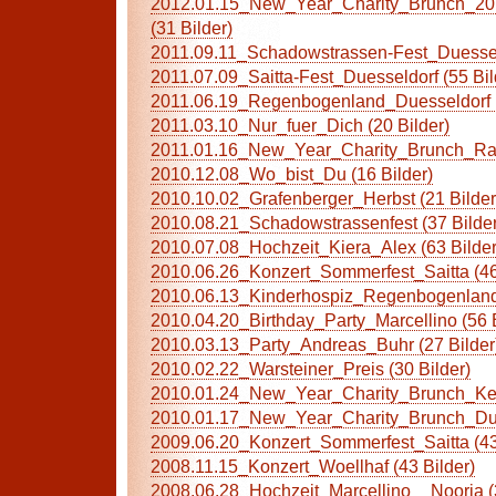
2012.01.15_New_Year_Charity_Brunch_20
(31 Bilder)
2011.09.11_Schadowstrassen-Fest_Duesseld
2011.07.09_Saitta-Fest_Duesseldorf (55 Bil
2011.06.19_Regenbogenland_Duesseldorf (
2011.03.10_Nur_fuer_Dich (20 Bilder)
2011.01.16_New_Year_Charity_Brunch_Radi
2010.12.08_Wo_bist_Du (16 Bilder)
2010.10.02_Grafenberger_Herbst (21 Bilder
2010.08.21_Schadowstrassenfest (37 Bilder
2010.07.08_Hochzeit_Kiera_Alex (63 Bilder
2010.06.26_Konzert_Sommerfest_Saitta (46
2010.06.13_Kinderhospiz_Regenbogenland 
2010.04.20_Birthday_Party_Marcellino (56 B
2010.03.13_Party_Andreas_Buhr (27 Bilder
2010.02.22_Warsteiner_Preis (30 Bilder)
2010.01.24_New_Year_Charity_Brunch_Kett
2010.01.17_New_Year_Charity_Brunch_Dues
2009.06.20_Konzert_Sommerfest_Saitta (43
2008.11.15_Konzert_Woellhaf (43 Bilder)
2008.06.28_Hochzeit_Marcellino__Nooria (3