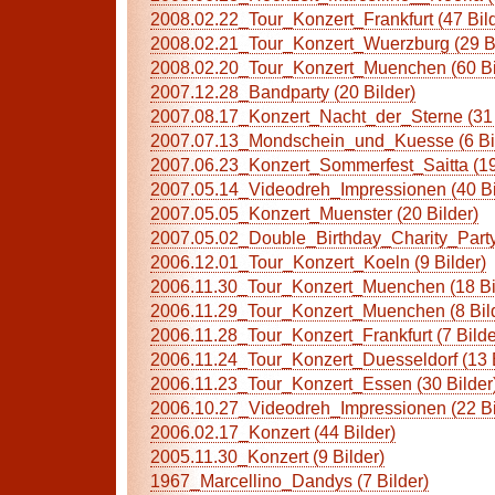
2008.02.22_Tour_Konzert_Frankfurt (47 Bild
2008.02.21_Tour_Konzert_Wuerzburg (29 Bi
2008.02.20_Tour_Konzert_Muenchen (60 Bi
2007.12.28_Bandparty (20 Bilder)
2007.08.17_Konzert_Nacht_der_Sterne (31 
2007.07.13_Mondschein_und_Kuesse (6 Bil
2007.06.23_Konzert_Sommerfest_Saitta (19
2007.05.14_Videodreh_Impressionen (40 Bi
2007.05.05_Konzert_Muenster (20 Bilder)
2007.05.02_Double_Birthday_Charity_Party 
2006.12.01_Tour_Konzert_Koeln (9 Bilder)
2006.11.30_Tour_Konzert_Muenchen (18 Bi
2006.11.29_Tour_Konzert_Muenchen (8 Bil
2006.11.28_Tour_Konzert_Frankfurt (7 Bilde
2006.11.24_Tour_Konzert_Duesseldorf (13 B
2006.11.23_Tour_Konzert_Essen (30 Bilder
2006.10.27_Videodreh_Impressionen (22 Bi
2006.02.17_Konzert (44 Bilder)
2005.11.30_Konzert (9 Bilder)
1967_Marcellino_Dandys (7 Bilder)