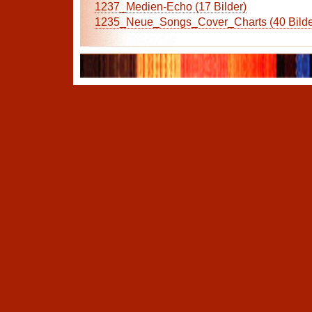
1237_Medien-Echo (17 Bilder)
1235_Neue_Songs_Cover_Charts (40 Bilde