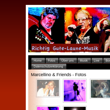
Home
Fotos
Über uns
Musik
Live
Bo
Datenschutzerklärung
Marcellino & Friends - Fotos