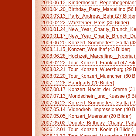
2010.06.13_Kinderhospiz_Regenbogenland 
2010.04.20_Birthday_Party_Marcellino (56 B
2010.03.13_Party_Andreas_Buhr (27 Bilder
2010.02.22_Warsteiner_Preis (30 Bilder)
2010.01.24_New_Year_Charity_Brunch_Kett
2010.01.17_New_Year_Charity_Brunch_Dues
2009.06.20_Konzert_Sommerfest_Saitta (43
2008.11.15_Konzert_Woellhaf (43 Bilder)
2008.06.28_Hochzeit_Marcellino__Nooria (3
2008.02.22_Tour_Konzert_Frankfurt (47 Bild
2008.02.21_Tour_Konzert_Wuerzburg (29 Bi
2008.02.20_Tour_Konzert_Muenchen (60 Bi
2007.12.28_Bandparty (20 Bilder)
2007.08.17_Konzert_Nacht_der_Sterne (31 
2007.07.13_Mondschein_und_Kuesse (6 Bil
2007.06.23_Konzert_Sommerfest_Saitta (19
2007.05.14_Videodreh_Impressionen (40 Bi
2007.05.05_Konzert_Muenster (20 Bilder)
2007.05.02_Double_Birthday_Charity_Party 
2006.12.01_Tour_Konzert_Koeln (9 Bilder)