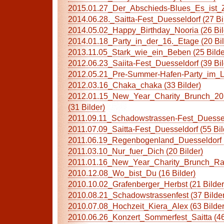
2015.01.27_Der_Abschieds-Blues_Es_ist_Zei
2014.06.28._Saitta-Fest_Duesseldorf (27 Bi
2014.05.02_Happy_Birthday_Nooria (26 Bil
2014.01.18_Party_in_der_16._Etage (20 Bil
2013.11.05_Stark_wie_ein_Beben (25 Bilde
2012.06.23_Saiita-Fest_Duesseldorf (39 Bil
2012.05.21_Pre-Summer-Hafen-Party_im_Lid
2012.03.16_Chaka_chaka (33 Bilder)
2012.01.15_New_Year_Charity_Brunch_20
(31 Bilder)
2011.09.11_Schadowstrassen-Fest_Duesseld
2011.07.09_Saitta-Fest_Duesseldorf (55 Bil
2011.06.19_Regenbogenland_Duesseldorf (
2011.03.10_Nur_fuer_Dich (20 Bilder)
2011.01.16_New_Year_Charity_Brunch_Radi
2010.12.08_Wo_bist_Du (16 Bilder)
2010.10.02_Grafenberger_Herbst (21 Bilder
2010.08.21_Schadowstrassenfest (37 Bilder
2010.07.08_Hochzeit_Kiera_Alex (63 Bilder
2010.06.26_Konzert_Sommerfest_Saitta (46