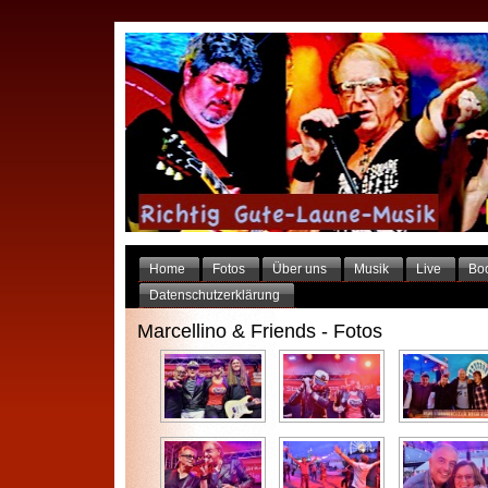
Home
Fotos
Über uns
Musik
Live
Bo
Datenschutzerklärung
Marcellino & Friends - Fotos