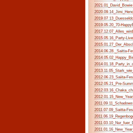
2021.01_David_Bowie (
2020.09.14_Jimi_Hendr
2019.07.13_Duesseldor
2019.05.20_70-HappyBi
2017.12.07_Alles_wird_
2015.05.16_Party-Live
2015.01.27_Der_Abschi
2014.06.28._Saitta-Fe
2014.05.02_Happy_Birt
2014.01.18_Party_in_d
2013.11.05_Stark_wie_
2012.06.23_Saiita-Fes
2012.05.21_Pre-Summe
2012.03.16_Chaka_cha
2012.01.15_New_Year_
2011.09.11_Schadowst
2011.07.09_Saitta-Fes
2011.06.19_Regenboge
2011.03.10_Nur_fuer_D
2011.01.16_New_Year_