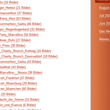
 (16 Bilder)
August
er_Herbst (21 Bilder)
assenfest (37 Bilder)
Juli 20
iera_Alex (63 Bilder)
Juni 20
ommerfest_Saitta (46 Bilder)
piz_Regenbogenland (32 Bilder)
Das Neu
arty_Marcellino (56 Bilder)
Älteres 
reas_Buhr (27 Bilder)
_Preis (30 Bilder)
Charity_Brunch_Kettwig (16 Bilder)
Charity_Brunch_Duesseldorf (18 Bilder)
ommerfest_Saitta (43 Bilder)
ellhaf (43 Bilder)
arcellino__Nooria (38 Bilder)
rt_Frankfurt (47 Bilder)
ert_Wuerzburg (29 Bilder)
ert_Muenchen (60 Bilder)
(20 Bilder)
cht_der_Sterne (31 Bilder)
n_und_Kuesse (6 Bilder)