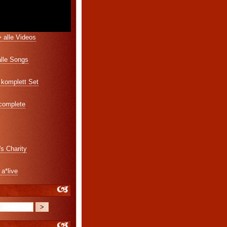
 alle Videos
alle Songs
komplett Set
 complete
's Charity
 a*live