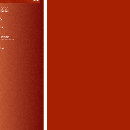
 2026
26
26
este ...
...