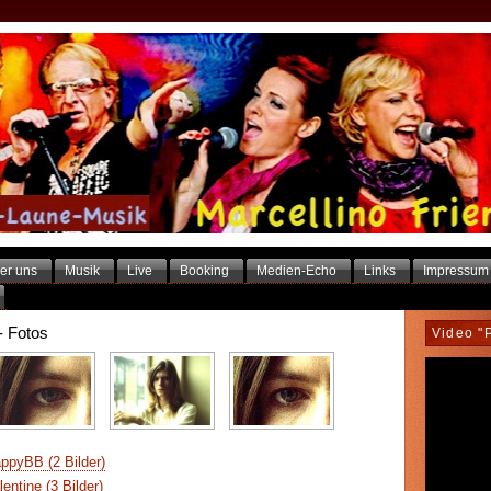
er uns
Musik
Live
Booking
Medien-Echo
Links
Impressum
- Fotos
Video "
pyBB (2 Bilder)
ntine (3 Bilder)