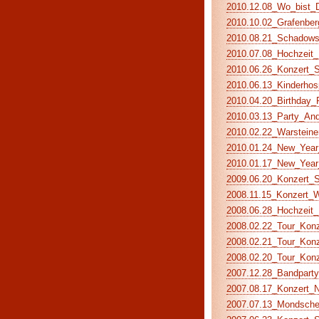
2010.12.08_Wo_bist_Du
2010.10.02_Grafenberg
2010.08.21_Schadowstr
2010.07.08_Hochzeit_K
2010.06.26_Konzert_S
2010.06.13_Kinderhos
2010.04.20_Birthday_P
2010.03.13_Party_And
2010.02.22_Warsteiner
2010.01.24_New_Year_
2010.01.17_New_Year_
2009.06.20_Konzert_S
2008.11.15_Konzert_Wo
2008.06.28_Hochzeit_M
2008.02.22_Tour_Konze
2008.02.21_Tour_Konz
2008.02.20_Tour_Konz
2007.12.28_Bandparty 
2007.08.17_Konzert_Na
2007.07.13_Mondschei