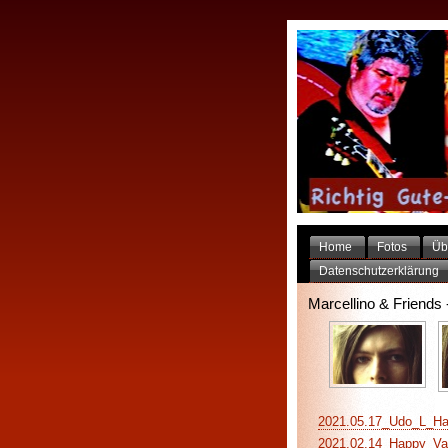
Home
Fotos
Üb
Datenschutzerklärung
Marcellino & Friends 
2021.05.17_Udo_L_Hap
2021.02.14_Happy_Vale