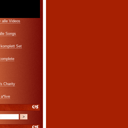
 alle Videos
alle Songs
komplett Set
 complete
's Charity
 a*live