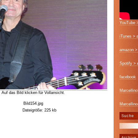
YouTube >
iTunes > 
amazon > 
Spotify >
facebook
Marcellino
Auf das Bild klicken für Vollansicht.
Bild154.jpg
Marcellino
Dateigröße: 225 kb
Suche
Archive