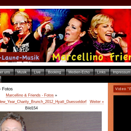
er uns
Musik
Live
Booking
Medien-Echo
Links
Impressum
- Fotos
Video "
Marcellino & Friends - Fotos
»
New_Year_Charity_Brunch_2012_Hyatt_Duesseldorf
Weiter »
Bild154