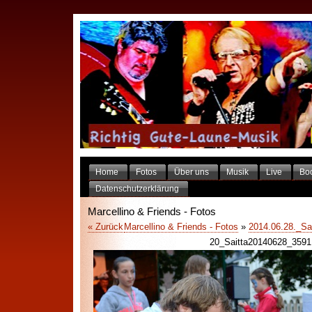
Home
Fotos
Über uns
Musik
Live
Bo
Datenschutzerklärung
Marcellino & Friends - Fotos
« Zurück
Marcellino & Friends - Fotos
»
2014.06.28._Sa
20_Saitta20140628_3591