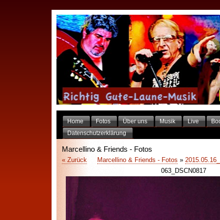
Home
Fotos
Über uns
Musik
Live
Bo
Datenschutzerklärung
Marcellino & Friends - Fotos
« Zurück
Marcellino & Friends - Fotos
»
2015.05.16_
063_DSCN0817