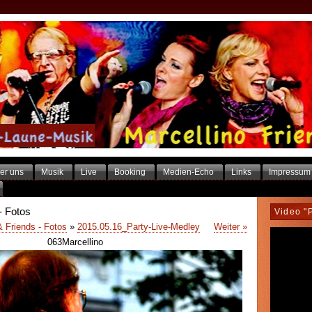
er uns
Musik
Live
Booking
Medien-Echo
Links
Impressum
- Fotos
Video "
& Friends - Fotos
»
2015.05.16_Party-Live-Medley
Weiter »
063Marcellino