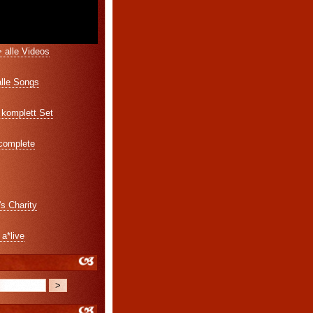
 alle Videos
alle Songs
komplett Set
 complete
's Charity
 a*live