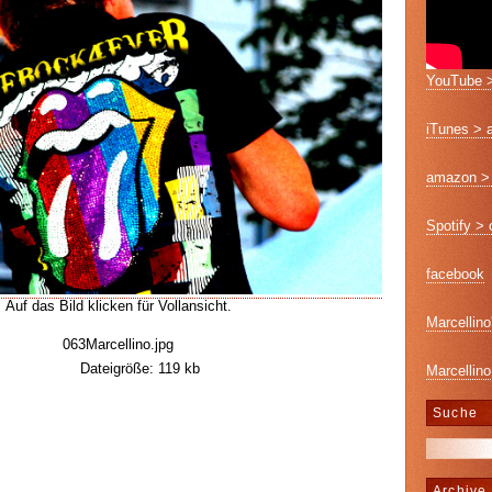
YouTube >
iTunes > 
amazon > 
Spotify >
facebook
Auf das Bild klicken für Vollansicht.
Marcellino
063Marcellino.jpg
Dateigröße: 119 kb
Marcellino
Suche
Archive