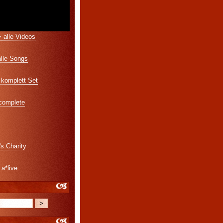
 alle Videos
alle Songs
komplett Set
 complete
's Charity
 a*live