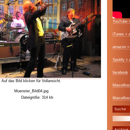
YouTube >
iTunes > 
amazon > 
Spotify >
facebook
Auf das Bild klicken für Vollansicht.
Marcellino
Muenster_Bild04.jpg
Dateigröße: 314 kb
Marcellino
Suche
Archive