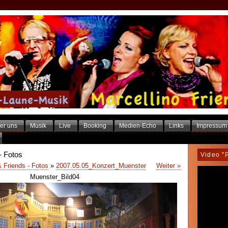
er uns
Musik
Live
Booking
Medien-Echo
Links
Impressum
- Fotos
Video "
& Friends - Fotos
»
2007.05.05_Konzert_Muenster
Weiter »
Muenster_Bild04