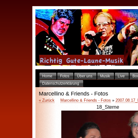
Home
Fotos
Über uns
Musik
Live
Bo
Datenschutzerklärung
Marcellino & Friends - Fotos
« Zurück
Marcellino & Friends - Fotos
»
2007.08.17_
18_Sterne