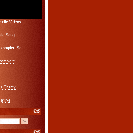
 alle Videos
alle Songs
komplett Set
 complete
's Charity
 a*live