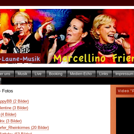
er uns
Musik
Live
Booking
Medien-Echo
Links
Impressum
- Fotos
Video "
pyBB (2 Bilder)
ntine (3 Bilder)
4 Bilder)
ix (3 Bilder)
fer_Rheinkirmes (20 Bilder)