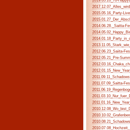
2019.05.20_70-HappyBi
2017.12.07_Alles_wird_
2015.05.16_Party-Live
2015.01.27_Der_Abschi
2014.06.28._Saitta-Fe
2014.05.02_Happy_Birt
2014.01.18_Party_in_d
2013.11.05_Stark_wie_
2012.06.23_Saiita-Fes
2012.05.21_Pre-Summe
2012.03.16_Chaka_cha
2012.01.15_New_Year_
2011.09.11_Schadowst
2011.07.09_Saitta-Fes
2011.06.19_Regenboge
2011.03.10_Nur_fuer_D
2011.01.16_New_Year_
2010.12.08_Wo_bist_Du
2010.10.02_Grafenberg
2010.08.21_Schadowstr
2010.07.08_Hochzeit_K