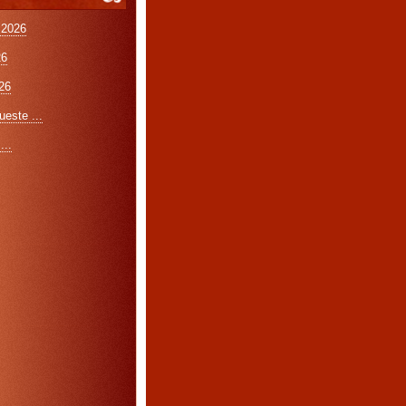
 2026
26
26
este ...
...