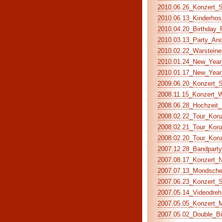
2010.06.26_Konzert_S
2010.06.13_Kinderhos
2010.04.20_Birthday_P
2010.03.13_Party_And
2010.02.22_Warsteiner
2010.01.24_New_Year_
2010.01.17_New_Year_
2009.06.20_Konzert_S
2008.11.15_Konzert_Wo
2008.06.28_Hochzeit_M
2008.02.22_Tour_Konze
2008.02.21_Tour_Konz
2008.02.20_Tour_Konz
2007.12.28_Bandparty 
2007.08.17_Konzert_Na
2007.07.13_Mondschei
2007.06.23_Konzert_S
2007.05.14_Videodreh_
2007.05.05_Konzert_Mu
2007.05.02_Double_Bir