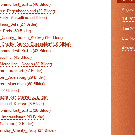
ommerfest_Saitta (46 Bilder)
August
piz_Regenbogenland (32 Bilder)
arty_Marcellino (56 Bilder)
Juli 20
reas_Buhr (27 Bilder)
Juni 20
_Preis (30 Bilder)
Charity_Brunch_Kettwig (16 Bilder)
Das Neu
Charity_Brunch_Duesseldorf (18 Bilder)
Älteres 
ommerfest_Saitta (43 Bilder)
ellhaf (43 Bilder)
arcellino__Nooria (38 Bilder)
rt_Frankfurt (47 Bilder)
ert_Wuerzburg (29 Bilder)
ert_Muenchen (60 Bilder)
(20 Bilder)
cht_der_Sterne (31 Bilder)
n_und_Kuesse (6 Bilder)
ommerfest_Saitta (19 Bilder)
Impressionen (40 Bilder)
enster (20 Bilder)
thday_Charity_Party (17 Bilder)