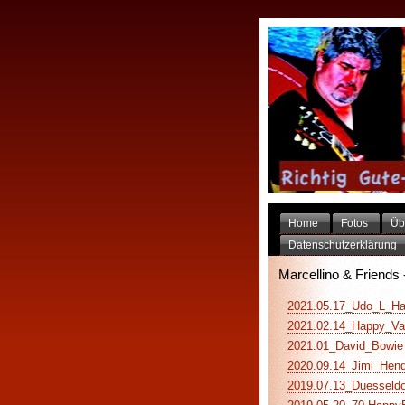
Home
Fotos
Üb
Datenschutzerklärung
Marcellino & Friends 
2021.05.17_Udo_L_Hap
2021.02.14_Happy_Vale
2021.01_David_Bowie (
2020.09.14_Jimi_Hendr
2019.07.13_Duesseldor