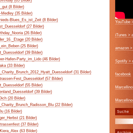
rthday (63 Bilder)
gut (8 Bilder)
-Medley (35 Bilder)
eds-Blues_Es_ist_Zeit (8 Bilder)
YouTube >
st_Duesseldorf (27 Bilder)
hday_Nooria (26 Bilder)
iTunes > 
er_16._Etage (20 Bilder)
ein_Beben (25 Bilder)
amazon > 
t_Duesseldorf (39 Bilder)
r-Hafen-Party_im_Lido (46 Bilder)
Spotify >
ka (33 Bilder)
Charity_Brunch_2012_Hyatt_Duesseldorf (31 Bilder)
facebook
rassen-Fest_Duesseldorf (57 Bilder)
t_Duesseldorf (55 Bilder)
Marcellino
nland_Duesseldorf (39 Bilder)
ich (20 Bilder)
Marcellino
Charity_Brunch_Radisson_Blu (22 Bilder)
 (16 Bilder)
Suche
er_Herbst (21 Bilder)
assenfest (37 Bilder)
iera_Alex (63 Bilder)
Archive