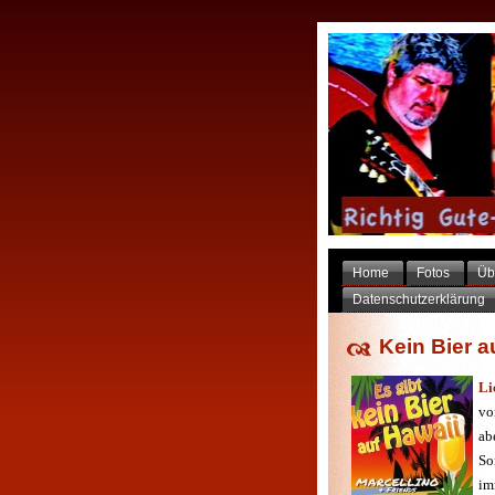
Home
Fotos
Üb
Datenschutzerklärung
Kein Bier au
Li
vo
ab
So
im