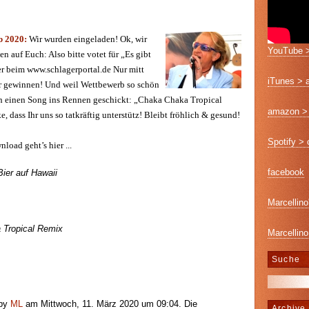
b 2020:
Wir wurden eingeladen! Ok, wir
YouTube >
n auf Euch: Also bitte votet für „Es gibt
er beim www.schlagerportal.de Nur mitt
iTunes > 
r gewinnen! Und weil Wettbewerb so schön
och einen Song ins Rennen geschickt: „Chaka Chaka Tropical
amazon > 
 dass Ihr uns so tatkräftig unterstütz! Bleibt fröhlich & gesund!
Spotify >
oad geht’s hier ...
facebook
Bier auf Hawaii
Marcellino
 Tropical Remix
Marcellino
Suche
 by
ML
am Mittwoch, 11. März 2020 um 09:04. Die
Archive