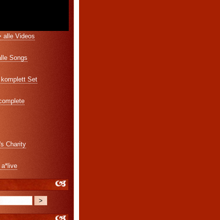
 alle Videos
alle Songs
komplett Set
 complete
's Charity
 a*live