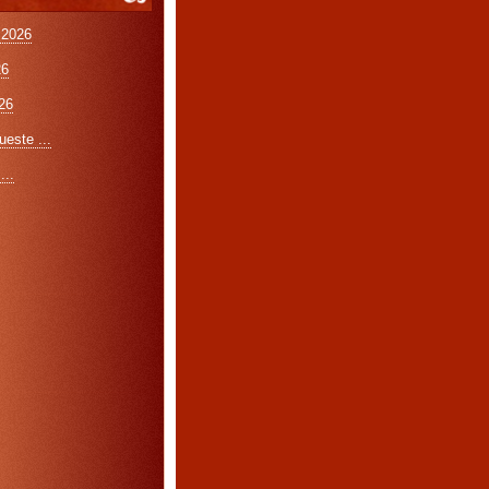
 2026
26
26
este ...
...