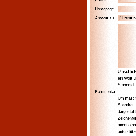
Homepage
Antwort zu
Umschließ
ein Wort u
Standard-T
Kommentar
Um maschi
Spamkomme
dargestell
Zeichenfo
angenomme
unterstüt