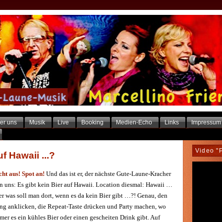
er uns
Musik
Live
Booking
Medien-Echo
Links
Impressum
Video "
f Hawaii ...?
cht aus! Spot an!
Und das ist er, der nächste Gute-Laune-Kracher
n uns: Es gibt kein Bier auf Hawaii. Location diesmal: Hawaii …
er was soll man dort, wenn es da kein Bier gibt …?! Genau, den
ng anklicken, die Repeat-Taste drücken und Party machen, wo
mer es ein kühles Bier oder einen gescheiten Drink gibt. Auf