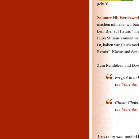
geht’s!
Sommer Hit Wettbewer
machen mit, aber wir baue
kein Bier auf Hawaii“ hi
Eurer Stimme können wi
ist, haben wir gleich n
Remix“. Klasse und danke,
Zum Reinhören und Downl
Es gibt kein 
bei
YouTube
Chaka Chaka
bei
YouTube
This entry was posted